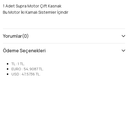
1 Adet Supra Motor Çift Kasnak
Bu Motor İki Kamalı Sistemler İçindir
Yorumlar
(0)
Ödeme Seçenekleri
TL
:
1
TL.
EURO
:
54,9087
TL.
USD
:
47,5736
TL.