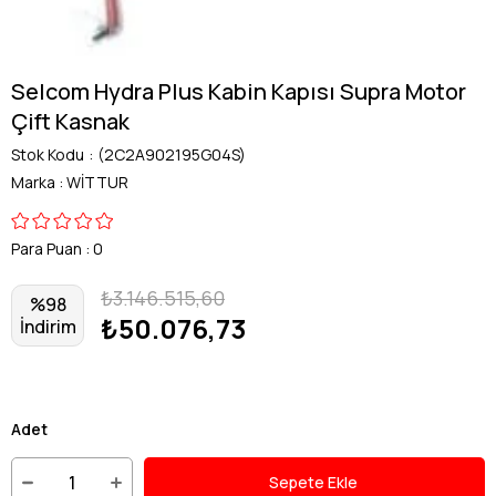
Selcom Hydra Plus Kabin Kapısı Supra Motor
Çift Kasnak
Stok Kodu
(2C2A902195G04S)
Marka
:
WİTTUR
Para Puan
:
0
₺3.146.515,60
%
98
₺50.076,73
İndirim
Adet