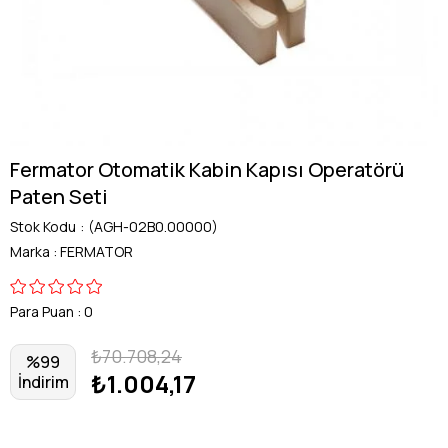
Fermator Otomatik Kabin Kapısı Operatörü
Paten Seti
Stok Kodu
(AGH-02B0.00000)
Marka
:
FERMATOR
Para Puan
:
0
₺70.708,24
%
99
₺1.004,17
İndirim