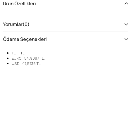
Ürün Özellikleri
Yorumlar
(0)
Ödeme Seçenekleri
TL
:
1
TL.
EURO
:
54,9087
TL.
USD
:
47,5736
TL.