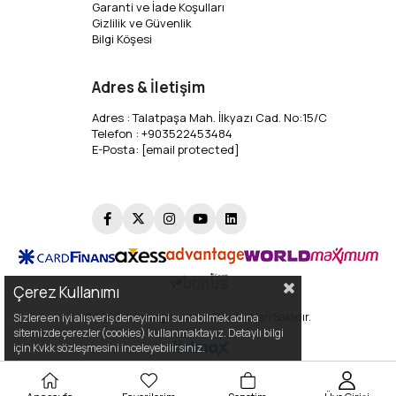
Garanti ve İade Koşulları
Gizlilik ve Güvenlik
Bilgi Köşesi
Adres & İletişim
Adres : Talatpaşa Mah. İlkyazı Cad. No:15/C
Telefon : +903522453484
E-Posta:
[email protected]
Çerez Kullanımı
© 2026
cumaoglu.com
- Tüm Hakları Saklıdır.
Sizlere en iyi alışveriş deneyimini sunabilmek adına
sitemizde çerezler(cookies) kullanmaktayız. Detaylı bilgi
için Kvkk sözleşmesini inceleyebilirsiniz.