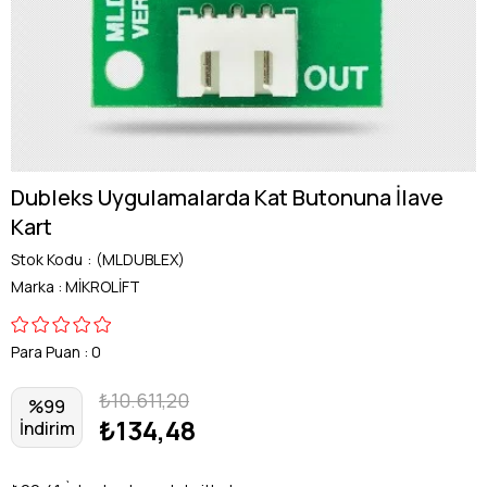
Dubleks Uygulamalarda Kat Butonuna İlave
Kart
Stok Kodu
(MLDUBLEX)
Marka
:
MİKROLİFT
Para Puan
:
0
₺10.611,20
%
99
₺134,48
İndirim