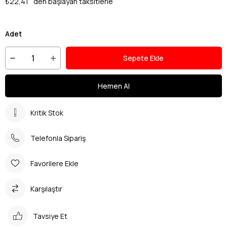
₺22,41
`den başlayan taksitlerle
Adet
Kritik Stok
Telefonla Sipariş
Favorilere Ekle
Karşılaştır
Tavsiye Et