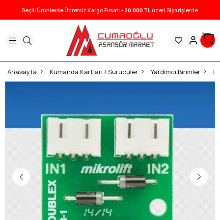
Seçili Ürünlerde Ücretsiz Kargo Fırsatı -
20.000 TL
üzeri Siparişlerde
Anasayfa
Kumanda Kartları / Sürücüler
Yardımcı Birimler
Du