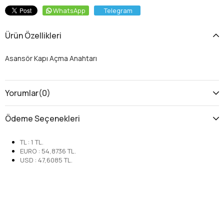
WhatsApp
Telegram
Ürün Özellikleri
Asansör Kapı Açma Anahtarı
Yorumlar
(0)
Ödeme Seçenekleri
TL
:
1
TL.
EURO
:
54,8736
TL.
USD
:
47,6085
TL.