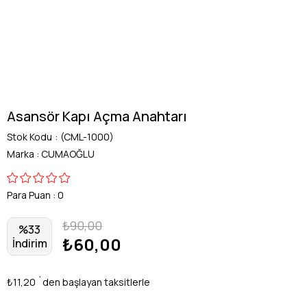
Asansör Kapı Açma Anahtarı
Stok Kodu
(CML-1000)
Marka
:
CUMAOĞLU
Para Puan
:
0
₺90,00
%
33
₺60,00
İndirim
₺11,20
`den başlayan taksitlerle