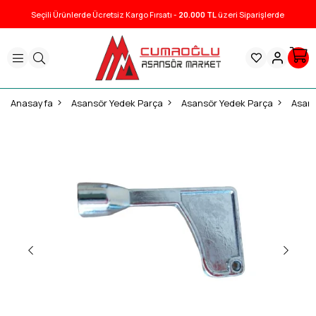
Seçili Ürünlerde Ücretsiz Kargo Fırsatı -
20.000 TL
üzeri Siparişlerde
Anasayfa
Asansör Yedek Parça
Asansör Yedek Parça
Asans