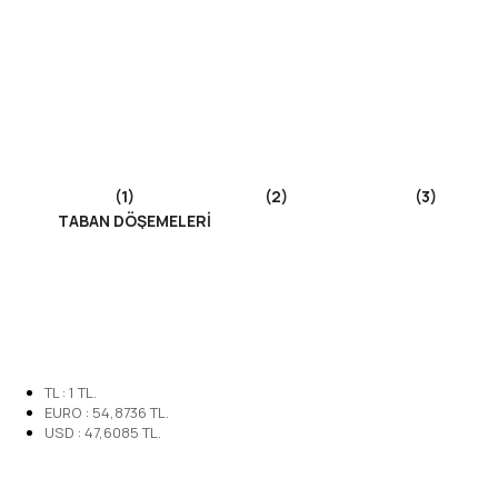
(1) (2) (3)
TABAN DÖŞEMELERİ
( Dere Taşı ) ( Granit )
Daha fazla bilgiye mi ihtiyacınız var?
Müşteri hizmetlerini ara: (0352) 245 34 84
TL
:
1
TL.
EURO
:
54,8736
TL.
USD
:
47,6085
TL.