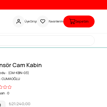
e
Sepetim
Üye Girişi
Favorilerim
nsör Cam Kabin
odu
(CM-KBN-03)
:
CUMAOĞLU
uan
:
0
₺21.240,00
0