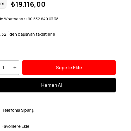
₺19.116,00
im
çin Whatsapp : +90 532 640 03 38
,32
`den başlayan taksitlerle
Telefonla Sipariş
Favorilere Ekle