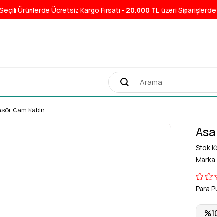
Seçili Ürünlerde Ücretsiz Kargo Fırsatı -
20.000 TL
üzeri Siparişlerd
nsör Cam Kabin
Asa
Stok K
Marka
Para P
%
1