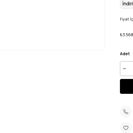
İndir
Fiyat İ
₺3.568
Adet